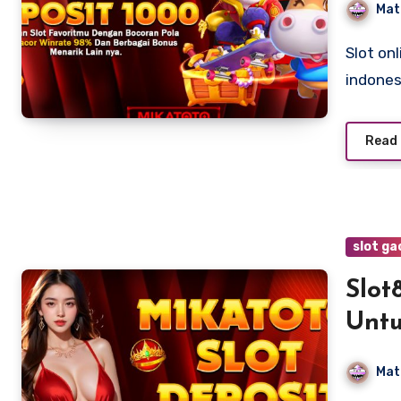
Mat
Slot online menjadi semakin diminati oleh masyarakat
indones
Read
slot ga
Slot
Unt
Mat