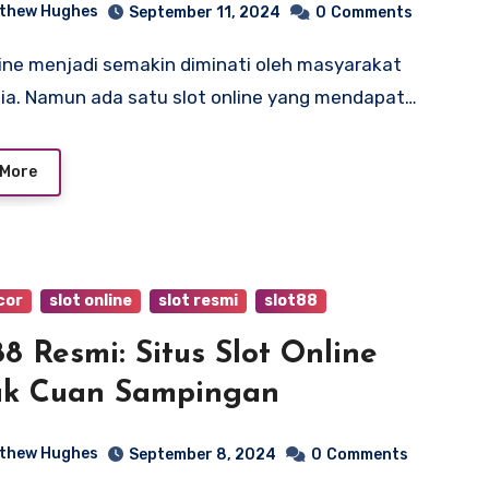
thew Hughes
September 11, 2024
0
Comments
ia. Namun ada satu slot online yang mendapat…
 More
cor
slot online
slot resmi
slot88
88 Resmi: Situs Slot Online
uk Cuan Sampingan
thew Hughes
September 8, 2024
0
Comments