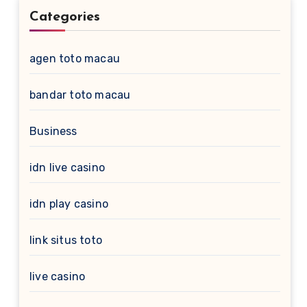
Categories
agen toto macau
bandar toto macau
Business
idn live casino
idn play casino
link situs toto
live casino