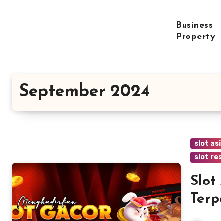
Skip
to
Business
content
Property
September 2024
slot as
slot re
Slot
Terp