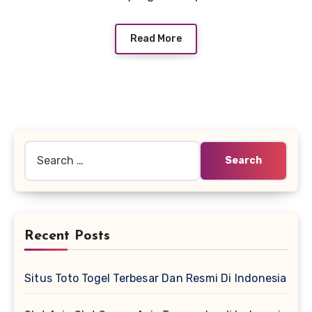
Read More
Search
for:
Recent Posts
Situs Toto Togel Terbesar Dan Resmi Di Indonesia