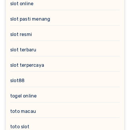
slot online
slot pasti menang
slot resmi
slot terbaru
slot terpercaya
slot88
togel online
toto macau
toto slot