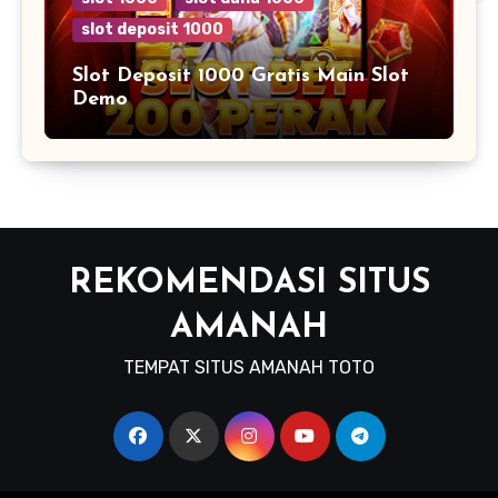
slot deposit 1000
Slot Deposit 1000 Gratis Main Slot
Demo
REKOMENDASI SITUS
AMANAH
TEMPAT SITUS AMANAH TOTO