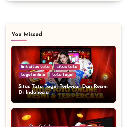
You Missed
link situs toto
situs toto
togel online
toto togel
Situs Toto Togel Terbesar Dan Resmi
Di Indonesia