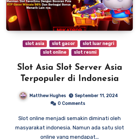
slot asia
slot gacor
slot luar negri
slot online
slot resmi
Slot Asia Slot Server Asia
Terpopuler di Indonesia
Matthew Hughes
September 11, 2024
0
Comments
Slot online menjadi semakin diminati oleh
masyarakat indonesia. Namun ada satu slot
online yang mendapat…