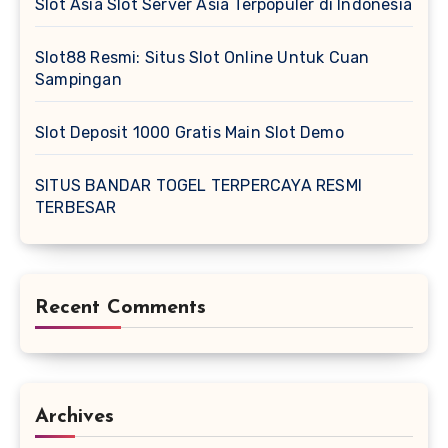
Slot Asia Slot Server Asia Terpopuler di Indonesia
Slot88 Resmi: Situs Slot Online Untuk Cuan
Sampingan
Slot Deposit 1000 Gratis Main Slot Demo
SITUS BANDAR TOGEL TERPERCAYA RESMI
TERBESAR
Recent Comments
Archives