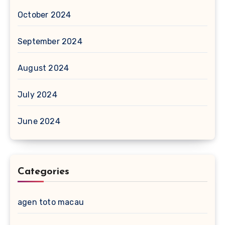
October 2024
September 2024
August 2024
July 2024
June 2024
Categories
agen toto macau