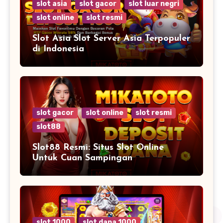
slot asia
slot gacor
slot luar negri
slot online
slot resmi
Slot Asia Slot Server Asia Terpopuler
di Indonesia
slot gacor
slot online
slot resmi
slot88
Slot88 Resmi: Situs Slot Online
Untuk Cuan Sampingan
slot 1000
slot dana 1000