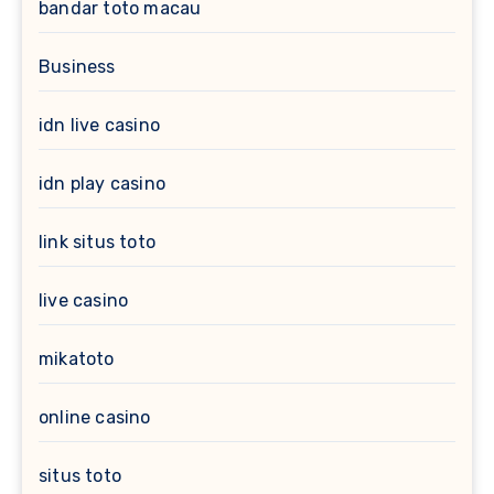
bandar toto macau
Business
idn live casino
idn play casino
link situs toto
live casino
mikatoto
online casino
situs toto