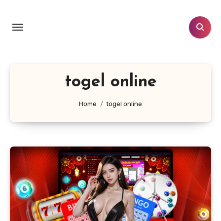
Skip
to
content
togel online
Home
togel online