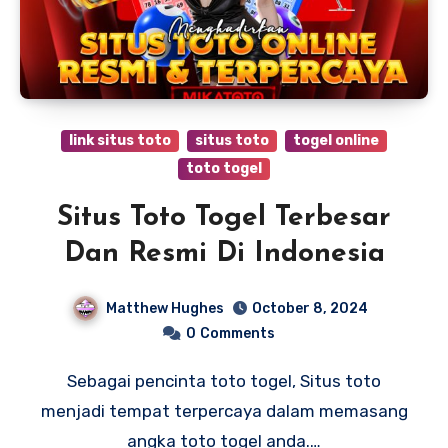
link situs toto
situs toto
togel online
toto togel
Situs Toto Togel Terbesar
Dan Resmi Di Indonesia
Matthew Hughes
October 8, 2024
0
Comments
Sebagai pencinta toto togel, Situs toto
menjadi tempat terpercaya dalam memasang
angka toto togel anda.…