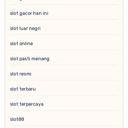
slot gacor hari ini
slot luar negri
slot online
slot pasti menang
slot resmi
slot terbaru
slot terpercaya
slot88