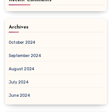
Archives
October 2024
September 2024
August 2024
July 2024
June 2024