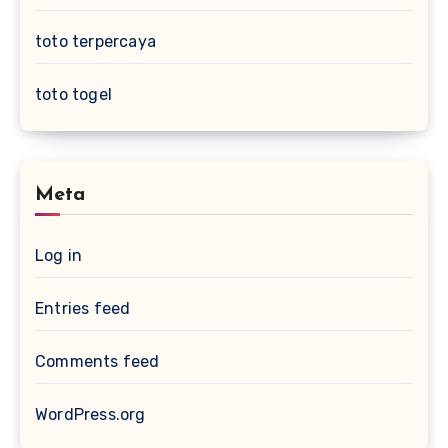
toto terpercaya
toto togel
Meta
Log in
Entries feed
Comments feed
WordPress.org