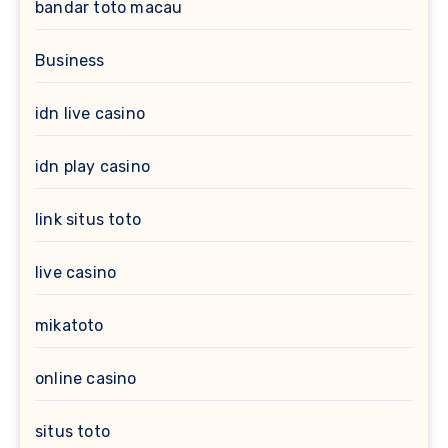
bandar toto macau
Business
idn live casino
idn play casino
link situs toto
live casino
mikatoto
online casino
situs toto