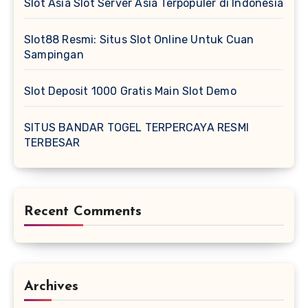
Slot Asia Slot Server Asia Terpopuler di Indonesia
Slot88 Resmi: Situs Slot Online Untuk Cuan
Sampingan
Slot Deposit 1000 Gratis Main Slot Demo
SITUS BANDAR TOGEL TERPERCAYA RESMI
TERBESAR
Recent Comments
Archives