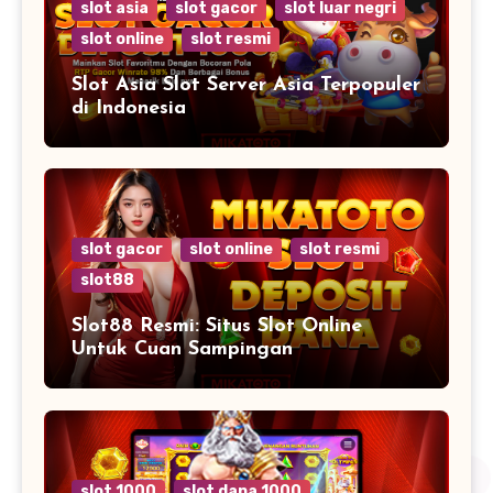
slot asia
slot gacor
slot luar negri
slot online
slot resmi
Slot Asia Slot Server Asia Terpopuler
di Indonesia
slot gacor
slot online
slot resmi
slot88
Slot88 Resmi: Situs Slot Online
Untuk Cuan Sampingan
slot 1000
slot dana 1000