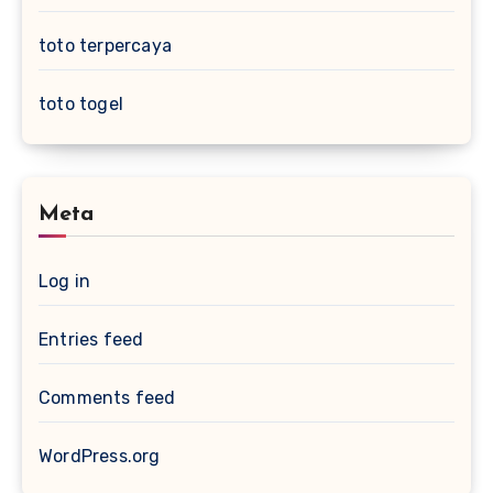
toto terpercaya
toto togel
Meta
Log in
Entries feed
Comments feed
WordPress.org