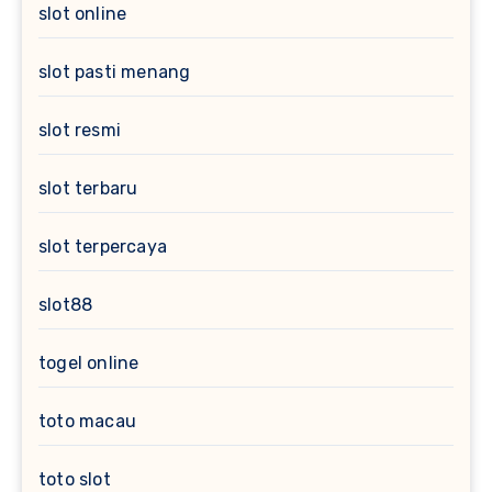
slot online
slot pasti menang
slot resmi
slot terbaru
slot terpercaya
slot88
togel online
toto macau
toto slot