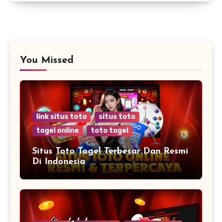
You Missed
link situs toto
situs toto
togel online
toto togel
Situs Toto Togel Terbesar Dan Resmi
Di Indonesia