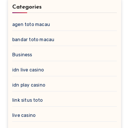
Categories
agen toto macau
bandar toto macau
Business
idn live casino
idn play casino
link situs toto
live casino