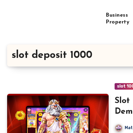
Skip
to
Business
content
Property
slot deposit 1000
slot 1
Slot
Dem
Mat