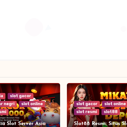
ia
slot gacor
ar negri
slot online
slot gacor
slot online
esmi
slot resmi
slot88
sia Slot Server Asia
Slot88 Resmi: Situs Sl