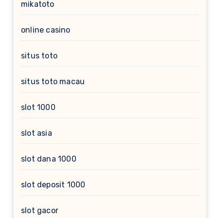
mikatoto
online casino
situs toto
situs toto macau
slot 1000
slot asia
slot dana 1000
slot deposit 1000
slot gacor